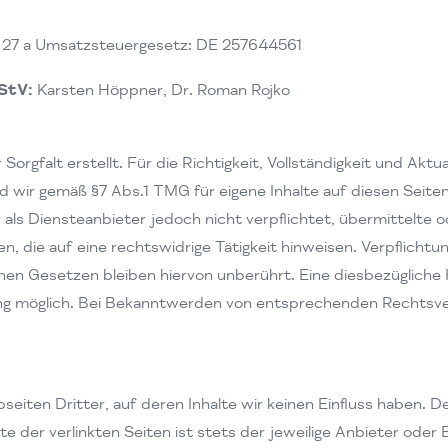
 27 a Umsatzsteuergesetz: DE 257644561
StV:
Karsten Höppner, Dr. Roman Rojko
Sorgfalt erstellt. Für die Richtigkeit, Vollständigkeit und Aktu
 wir gemäß §7 Abs.1 TMG für eigene Inhalte auf diesen Seite
r als Diensteanbieter jedoch nicht verpflichtet, übermittelte
 die auf eine rechtswidrige Tätigkeit hinweisen. Verpflichtu
nen Gesetzen bleiben hiervon unberührt. Eine diesbezügliche
ung möglich. Bei Bekanntwerden von entsprechenden Rechtsver
eiten Dritter, auf deren Inhalte wir keinen Einfluss haben. D
 der verlinkten Seiten ist stets der jeweilige Anbieter oder 